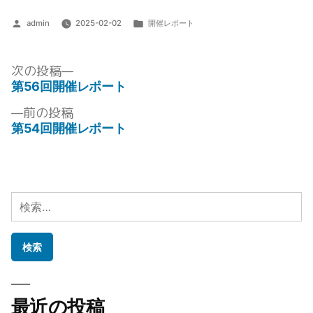
投
カ
admin
2025-02-02
開催レポート
稿
テ
者:
ゴ
リ
次
次の投稿
ー:
の
第56回開催レポート
投
投
前
前の投稿
稿:
稿
の
第54回開催レポート
ナ
投
稿:
ビ
ゲ
検
ー
索:
シ
ョ
ン
最近の投稿