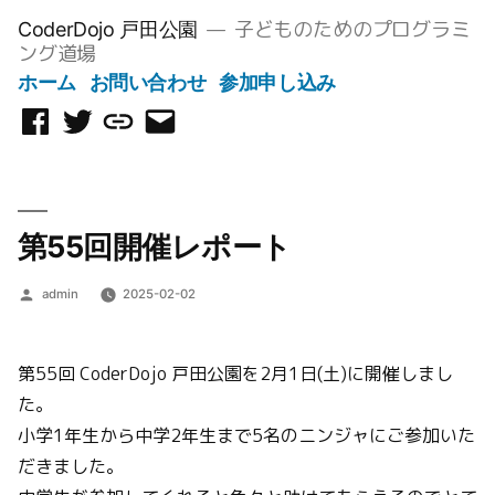
コ
子どものためのプログラミ
CoderDojo 戸田公園
ン
ング道場
テ
ホーム
お問い合わせ
参加申し込み
ン
Facebook
Twitter
Scratch
メ
ツ
ペ
ス
ー
へ
ー
タ
ル
ス
ジ
ジ
を
キ
第55回開催レポート
オ
送
ッ
信
プ
投
admin
2025-02-02
稿
者:
第55回 CoderDojo 戸田公園を2月1日(土)に開催しまし
た。
小学1年生から中学2年生まで5名のニンジャにご参加いた
だきました。