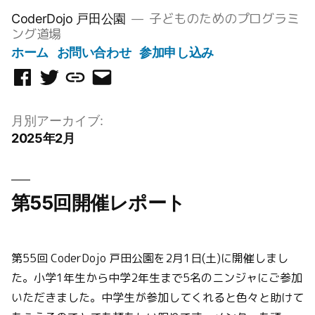
コ
子どものためのプログラミ
CoderDojo 戸田公園
ン
ング道場
テ
ホーム
お問い合わせ
参加申し込み
ン
Facebook
Twitter
Scratch
メ
ツ
ペ
ス
ー
へ
ー
タ
ル
月別アーカイブ:
ス
ジ
ジ
を
2025年2月
キ
オ
送
ッ
信
プ
第55回開催レポート
第55回 CoderDojo 戸田公園を2月1日(土)に開催しまし
た。小学1年生から中学2年生まで5名のニンジャにご参加
いただきました。中学生が参加してくれると色々と助けて