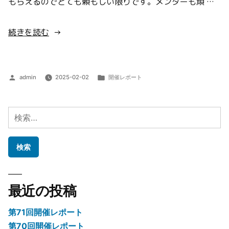
もらえるのでとても頼もしい限りです。メンターも頑 …
“第
続きを読む
55
回
開
投
カ
admin
2025-02-02
開催レポート
催
稿
テ
者:
ゴ
レ
リ
検
ポ
ー:
索:
ー
ト”
の
最近の投稿
第71回開催レポート
第70回開催レポート