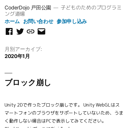
コ
子どものためのプログラミ
CoderDojo 戸田公園
ン
ング道場
テ
ホーム
お問い合わせ
参加申し込み
ン
Facebook
Twitter
Scratch
メ
ツ
ペ
ス
ー
へ
ー
タ
ル
月別アーカイブ:
ス
ジ
ジ
を
2020年1月
キ
オ
送
ッ
信
プ
ブロック崩し
Unity 2Dで作ったブロック崩しです。 Unity WebGLはス
マートフォンのブラウザをサポートしていないため、うま
く動作しない場合はPCで表示してみてください。