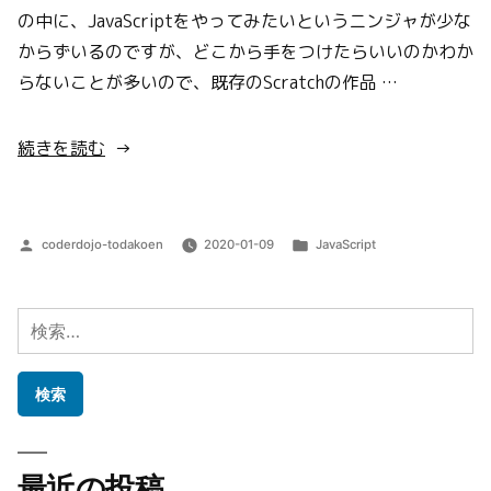
の中に、JavaScriptをやってみたいというニンジャが少な
からずいるのですが、どこから手をつけたらいいのかわか
らないことが多いので、既存のScratchの作品 …
“は
続きを読む
し
に
当
投
カ
coderdojo-todakoen
2020-01-09
JavaScript
た
稿
テ
者:
ゴ
っ
リ
検
た
ー:
索:
ら
い
け
に
最近の投稿
ゃ