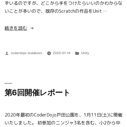
ずいるのですが、どこから手をつけたらいいのかわからな
いことが多いので、既存のScratchの作品をUnit …
“は
続きを読む
し
に
当
投
カ
coderdojo-todakoen
2020-01-14
Unity
た
稿
テ
者:
ゴ
っ
リ
た
ー:
ら
第6回開催レポート
い
け
に
2020年最初のCoderDojo戸田公園を、1月11日(土)に開催
ゃ
いたしました。 初参加のニンジャ3名を含む、小2から中
い