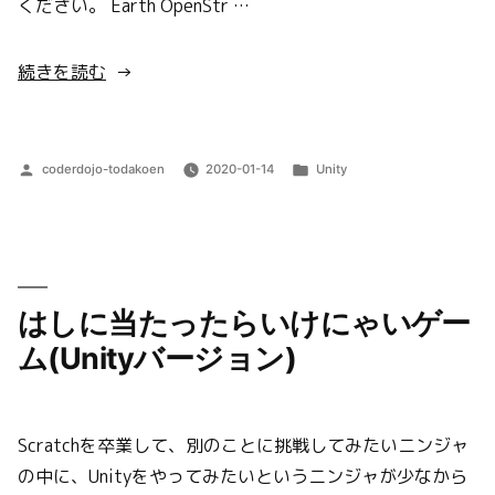
ください。 Earth OpenStr …
“自
続きを読む
転
す
る
投
カ
coderdojo-todakoen
2020-01-14
Unity
地
稿
テ
者:
ゴ
球”
リ
の
ー:
はしに当たったらいけにゃいゲー
ム(Unityバージョン)
Scratchを卒業して、別のことに挑戦してみたいニンジャ
の中に、Unityをやってみたいというニンジャが少なから