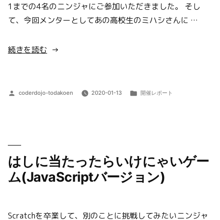
1までの4名のニンジャにご参加いただきました。 そし
ゲ
て、今回メンターとしてあの高校生のミハシさんに …
ー
ム
(Unity
“第
続きを読む
バ
6
ー
回
ジ
開
投
カ
coderdojo-todakoen
2020-01-13
開催レポート
ョ
催
稿
テ
者:
ゴ
ン)”
レ
リ
の
ポ
ー:
ー
はしに当たったらいけにゃいゲー
ト”
の
ム(JavaScriptバージョン)
Scratchを卒業して、別のことに挑戦してみたいニンジャ