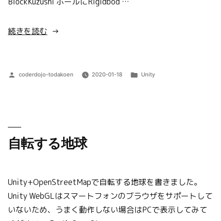
BlockKuzushi ボールにRigidbod …
“ブ
続きを読む
ロ
ッ
ク
投
カ
coderdojo-todakoen
2020-01-18
Unity
崩
稿
テ
者:
ゴ
し”
リ
の
ー:
自転する地球
Unity+OpenStreetMapで自転する地球を書きました。
Unity WebGLはスマートフォンのブラウザをサポートして
いないため、うまく動作しない場合はPCで表示してみて