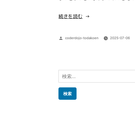
“第
続きを読む
60
回
投
coderdojo-todakoen
2025-07-06
開
稿
催
者:
レ
ポ
検
ー
索:
ト”
の