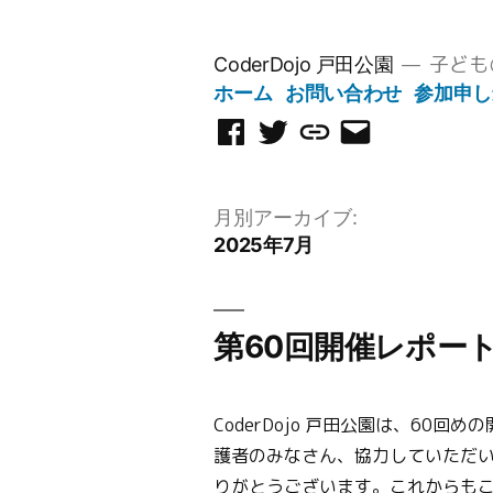
コ
ン
子ども
CoderDojo 戸田公園
テ
ホーム
お問い合わせ
参加申し
ン
Facebook
Twitter
Scratch
メ
ツ
ペ
ス
ー
へ
ー
タ
ル
ス
月別アーカイブ:
ジ
ジ
を
キ
2025年7月
オ
送
ッ
信
プ
第60回開催レポー
CoderDojo 戸田公園は、60
護者のみなさん、協力していただ
りがとうございます。これからもこ