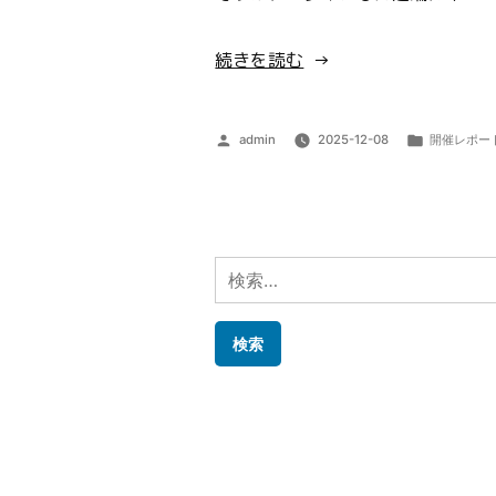
“第
続きを読む
65
回
投
カ
admin
2025-12-08
開催レポー
開
稿
テ
催
者:
ゴ
リ
レ
ー:
ポ
検
ー
索:
ト”
の