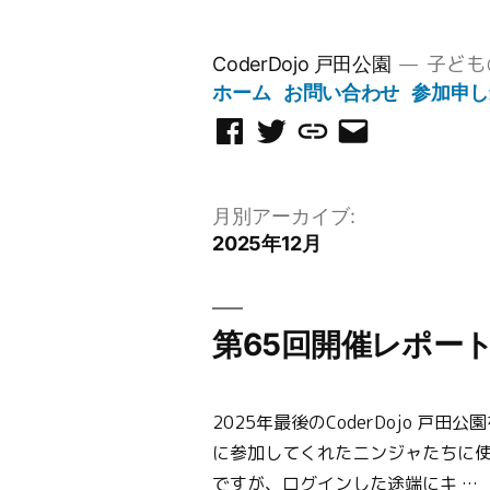
コ
ン
子ども
CoderDojo 戸田公園
テ
ホーム
お問い合わせ
参加申し
ン
Facebook
Twitter
Scratch
メ
ツ
ペ
ス
ー
へ
ー
タ
ル
ス
月別アーカイブ:
ジ
ジ
を
キ
2025年12月
オ
送
ッ
信
プ
第65回開催レポー
2025年最後のCoderDojo 戸田公
に参加してくれたニンジャたちに使
ですが、ログインした途端にキ …