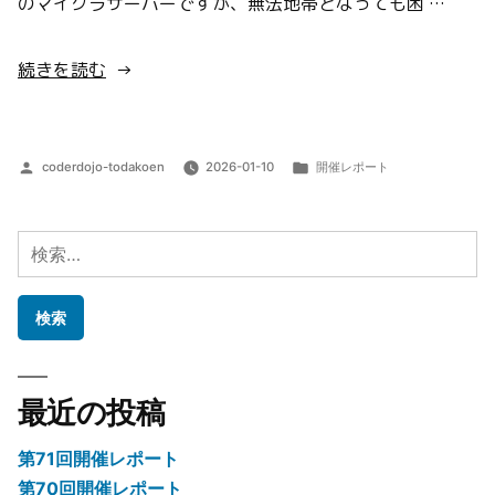
のマイクラサーバーですが、無法地帯となっても困 …
“第
続きを読む
66
回
開
投
カ
coderdojo-todakoen
2026-01-10
開催レポート
催
稿
テ
者:
ゴ
レ
リ
検
ポ
ー:
索:
ー
ト”
の
最近の投稿
第71回開催レポート
第70回開催レポート