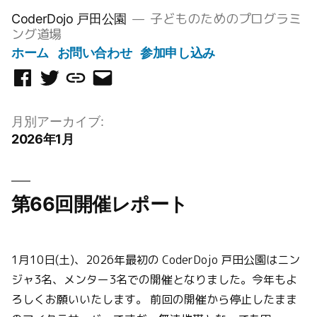
コ
子どものためのプログラミ
CoderDojo 戸田公園
ン
ング道場
テ
ホーム
お問い合わせ
参加申し込み
ン
Facebook
Twitter
Scratch
メ
ツ
ペ
ス
ー
へ
ー
タ
ル
月別アーカイブ:
ス
ジ
ジ
を
2026年1月
キ
オ
送
ッ
信
プ
第66回開催レポート
1月10日(土)、2026年最初の CoderDojo 戸田公園はニン
ジャ3名、メンター3名での開催となりました。今年もよ
ろしくお願いいたします。 前回の開催から停止したまま