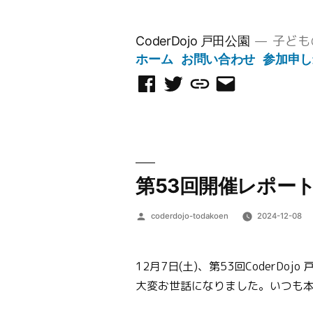
コ
ン
子ども
CoderDojo 戸田公園
テ
ホーム
お問い合わせ
参加申し
ン
Facebook
Twitter
Scratch
メ
ツ
ペ
ス
ー
へ
ー
タ
ル
ス
ジ
ジ
を
キ
オ
送
ッ
信
第53回開催レポー
プ
投
coderdojo-todakoen
2024-12-08
稿
者:
12月7日(土)、第53回CoderD
大変お世話になりました。いつも