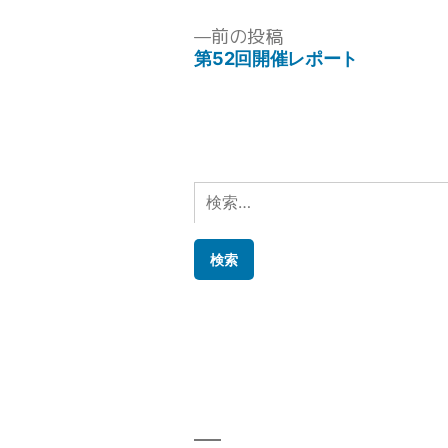
者:
前
前の投稿
の
第52回開催レポート
投
投
稿:
稿
ナ
ビ
検
ゲ
索:
ー
シ
ョ
ン