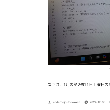
次回は、1月の第2週11日土曜日の
投
coderdojo-todakoen
2024-12-08
稿