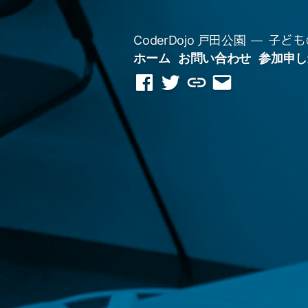
コ
ン
子ども
CoderDojo 戸田公園
テ
ホーム
お問い合わせ
参加申し
ン
Facebook
Twitter
Scratch
メ
ツ
ペ
ス
ー
へ
ー
タ
ル
ス
ジ
ジ
を
キ
オ
送
ッ
信
プ