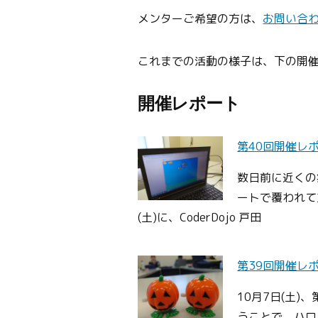
メンターご希望の方は、
お問い合
これまでの活動の様子は、下の開
開催レポート
第40回開催レ
数日前に近くの
ートで覆われて
(土)に、CoderDojo 戸田
第39回開催レ
10月7日(土)、
うことで、ハロ