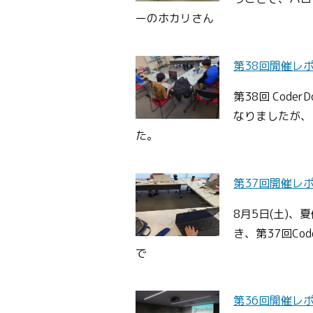
ーのホカリさん
第38回開催レ
第38回 Code
なりましたが、
た。
第37回開催レ
8月5日(土)
き、第37回Co
で
第36回開催レ