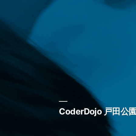
CoderDojo 戸田