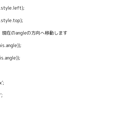
style.left);
.style.top);
け、現在のangleの方向へ移動します
is.angle));
s.angle));
x’;
’;