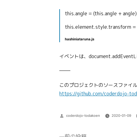
this.angle = (this.angle + angle
this.element.style.transform = ‘
hashiniataruna.js
イベントは、document.addEven
このプロジェクトのソースファイ
https://github.com/coderdojo-to
投
coderdojo-todakoen
2020-01-09
稿
者:
前
前の投稿