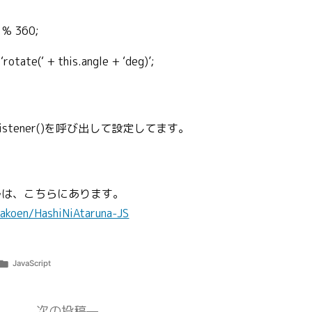
) % 360;
rotate(‘ + this.angle + ‘deg)’;
tListener()を呼び出して設定してます。
ルは、こちらにあります。
dakoen/HashiNiAtaruna-JS
カ
JavaScript
テ
ゴ
リ
次
次の投稿