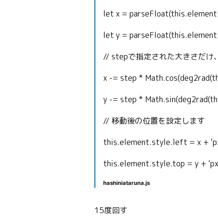
let x = parseFloat(this.element.
let y = parseFloat(this.element
// stepで指定された大きさだ
x -= step * Math.cos(deg2rad(th
y -= step * Math.sin(deg2rad(thi
// 移動後の位置を設定します
this.element.style.left = x + ‘p
this.element.style.top = y + ‘px
hashiniataruna.js
15度回す