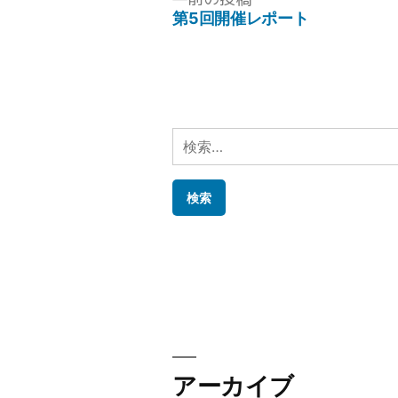
の
第5回開催レポート
投
投
稿:
稿
ナ
ビ
検
ゲ
索:
ー
シ
ョ
ン
アーカイブ