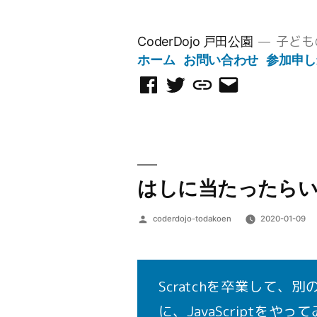
コ
ン
子ども
CoderDojo 戸田公園
テ
ホーム
お問い合わせ
参加申し
ン
Facebook
Twitter
Scratch
メ
ツ
ペ
ス
ー
へ
ー
タ
ル
ス
ジ
ジ
を
キ
オ
送
ッ
信
はしに当たったらいけに
プ
投
coderdojo-todakoen
2020-01-09
稿
者:
Scratchを卒業して
に、JavaScriptを