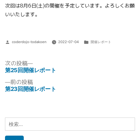
次回は8月6日(土)の開催を予定しています。よろしくお願
いいたします。
投
カ
coderdojo-todakoen
2022-07-04
開催レポート
稿
テ
者:
ゴ
リ
次
次の投稿
ー:
の
第25回開催レポート
投
投
前
前の投稿
稿:
稿
の
第23回開催レポート
ナ
投
稿:
ビ
ゲ
検
ー
索:
シ