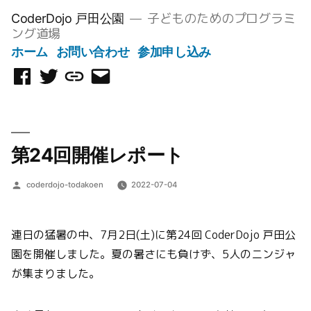
コ
子どものためのプログラミ
CoderDojo 戸田公園
ン
ング道場
テ
ホーム
お問い合わせ
参加申し込み
ン
Facebook
Twitter
Scratch
メ
ツ
ペ
ス
ー
へ
ー
タ
ル
ス
ジ
ジ
を
キ
第24回開催レポート
オ
送
ッ
信
プ
投
coderdojo-todakoen
2022-07-04
稿
者:
連日の猛暑の中、7月2日(土)に第24回 CoderDojo 戸田公
園を開催しました。夏の暑さにも負けず、5人のニンジャ
が集まりました。