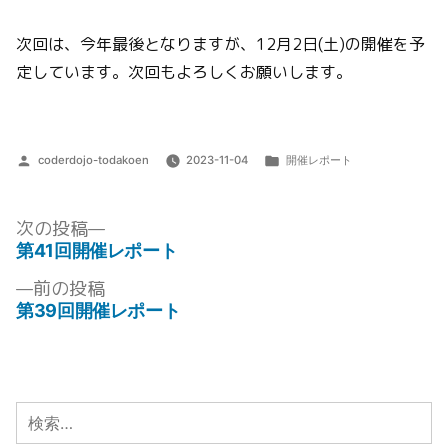
次回は、今年最後となりますが、12月2日(土)の開催を予
定しています。次回もよろしくお願いします。
投
カ
coderdojo-todakoen
2023-11-04
開催レポート
稿
テ
者:
ゴ
リ
次
次の投稿
ー:
の
第41回開催レポート
投
投
前
前の投稿
稿:
稿
の
第39回開催レポート
ナ
投
稿:
ビ
ゲ
検
ー
索: