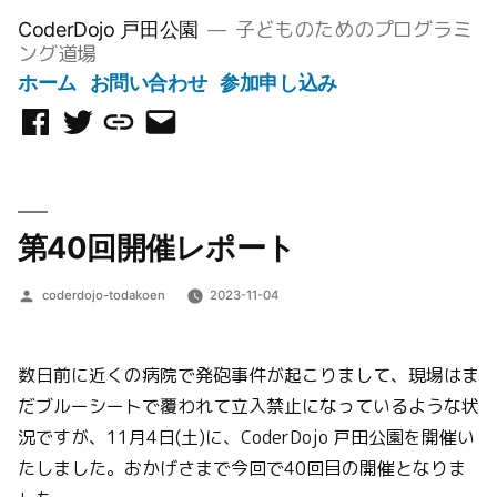
コ
子どものためのプログラミ
CoderDojo 戸田公園
ン
ング道場
テ
ホーム
お問い合わせ
参加申し込み
ン
Facebook
Twitter
Scratch
メ
ツ
ペ
ス
ー
へ
ー
タ
ル
ス
ジ
ジ
を
キ
第40回開催レポート
オ
送
ッ
信
プ
投
coderdojo-todakoen
2023-11-04
稿
者:
数日前に近くの病院で発砲事件が起こりまして、現場はま
だブルーシートで覆われて立入禁止になっているような状
況ですが、11月4日(土)に、CoderDojo 戸田公園を開催い
たしました。おかげさまで今回で40回目の開催となりま